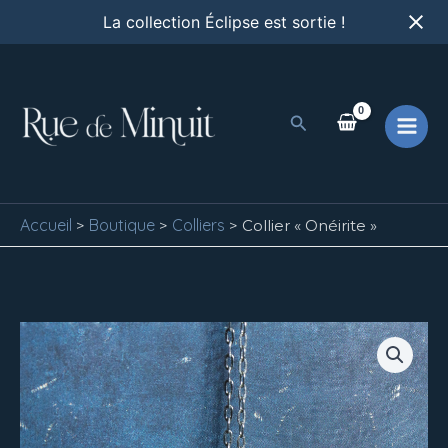
Aller
La collection Éclipse est sortie !
au
contenu
Rechercher
Accueil
Boutique
Colliers
>
>
>
Collier « Onéirite »
quantité
de
Collier
"Onéirite"