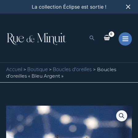
Aller
La collection Éclipse est sortie !
au
contenu
Rechercher
Accueil
Boutique
Boucles d'oreilles
>
>
>
Boucles
d’oreilles « Bleu Argent »
quantité
de
Boucles
d'oreilles