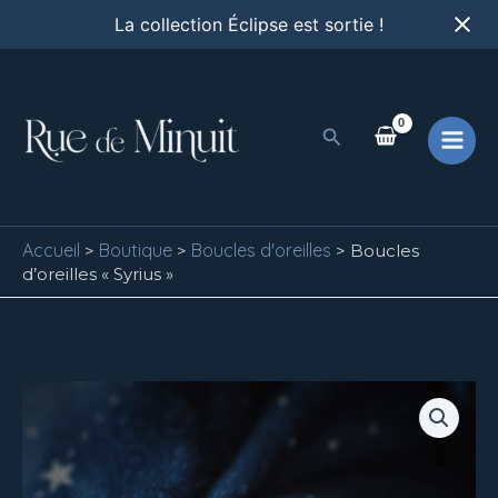
Aller
La collection Éclipse est sortie !
au
contenu
Rechercher
Accueil
Boutique
Boucles d'oreilles
>
>
>
Boucles
d’oreilles « Syrius »
quantité
de
Boucles
d'oreilles